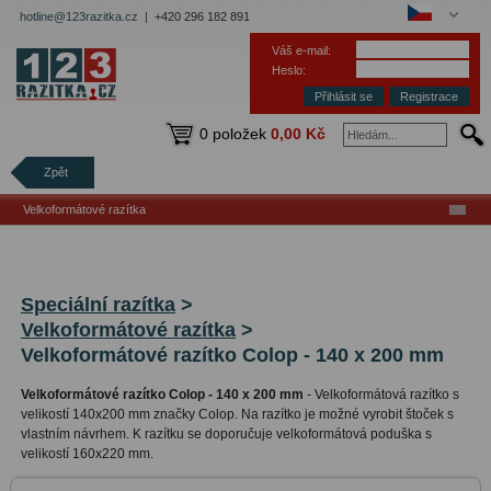
hotline@123razitka.cz |
+420 296 182 891
Váš e-mail:
Heslo:
Registrace
0 položek
0,00 Kč
Zpět
Velkoformátové razítka
Speciální razítka
>
Velkoformátové razítka
>
Velkoformátové razítko Colop - 140 x 200 mm
Velkoformátové razítko Colop - 140 x 200 mm
-
Velkoformátová razítko s
velikostí 140x200 mm značky Colop. Na razítko je možné vyrobit štoček s
vlastním návrhem. K razítku se doporučuje velkoformátová poduška s
velikostí 160x220 mm.