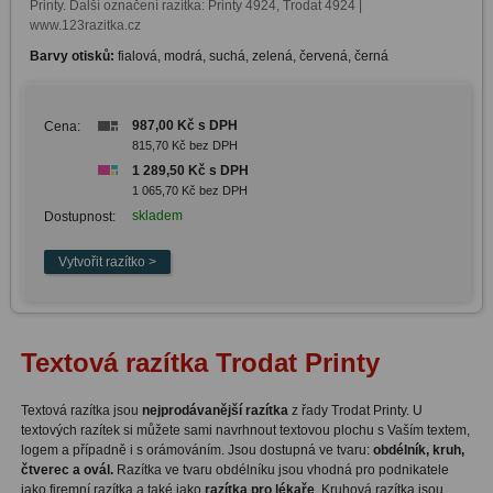
Printy. Další označení razítka: Printy 4924, Trodat 4924 | 
www.123razitka.cz
Barvy otisků:
fialová, modrá, suchá, zelená, červená, černá
987,00 Kč s DPH
Cena:
815,70 Kč bez DPH
1 289,50 Kč s DPH
1 065,70 Kč bez DPH
skladem
Dostupnost:
Textová razítka Trodat Printy
Textová razítka jsou
nejprodávanější razítka
z řady Trodat Printy. U
textových razítek si můžete sami navrhnout textovou plochu s Vaším textem,
logem a případně i s orámováním. Jsou dostupná ve tvaru:
obdélník, kruh,
čtverec a ovál.
Razítka ve tvaru obdélníku jsou vhodná pro podnikatele
jako firemní razítka a také jako
razítka pro lékaře
. Kruhová razítka jsou