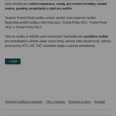
zase vhodná pro
státní organizace, soudy, pro revizní techniky, soudní
znalce, geodety, projektanty a také pro notáře.
T
extové Trodat Printy razítko umíme vyrobit i jako barevné razítko.
Nejprodávanější razítka z této řady jsou: Trodat Printy 4911, Trodat Printy
4912 a Trodat Printy 4913.
Text na razítku si můžete sami navrhnout. Nejčastěji ale
vyrábíme razítka
pro podnikatele s těmito údaji: název firmy, adresa sídla společnosti, adresa
provozovny, IČO, DIČ, DIČ, kontaktní údaje a adresa webstránky.
< Zpět
Nejlepší razítkové sušenky
Vše o nákupu
Doprava a slevy
Kontakt