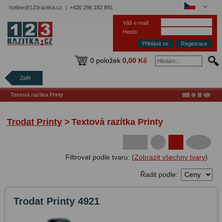
hotline@123razitka.cz |
+420 296 182 891
Váš e-mail:
Heslo:
Registrace
0 položek
0,00 Kč
Zpět
Textová razítka Printy
Trodat Printy
>
Textová razítka Printy
Filtrovat podle tvaru: (
Zobrazit všechny tvary
)
Řadit podle:
Trodat Printy 4921