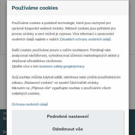
Používáme cookies
Používáme cookies a podobné technologie, které jsou nezbytné pro
správné fungování webové stránky. Některé cookies jsou potřebné pro
provoz stránky a není možné je vypnout. Více informací o zpracování
osobních údajů najdete v našich
Zásadách ochrany osobních údajů
.
Další cookies používáme pouze s vaším souhlasem. Pomáhají nám
analyzovat návštěvnost, vyhodnocovat účinnost marketingových aktivit a
zlepšovat uživatelskou zkušenost.
Zjistěte více o tom
business.safety.google/privacy
Svůj souhlas můžete kdykoli udělit, odmítnout nebo změnit prostřednictvím
odkazu „Nastavení cookies“ ve spodní části každé stránky.
Kliknutím na „Přijmout vše“ vyjadřujete souhlas s používáním všech
volitelných cookies.
Ochrana osobních údajů
Všechna práva vyhrazena © 2026
Podrobné nastavení
Aureus Services
Odmítnout vše
Nastavení cookies