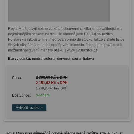
Royal Mark je výjimečné velké předbarvené razítko s nejkvalitnějším a 
nejkrásnějším otiskem na trhu. Je vhodné jako EX LIBRIS razítko. 
Polštářek s inkoustem je integrován přímo do štočku, takže získáte tisíce 
čistých otisků bez nutnosti doplňování inkoustu. Jako jediné razítko má 
možnost nastavení intenzity otisku. | www.123razitka.cz
Barvy otisků:
modrá, zelená, červená, černá, fialová
2 390,69 Kč s DPH
Cena:
2 151,62 Kč s DPH
1 778,20 Kč bez DPH
skladem
Dostupnost:
Royal Mark jsou
výjimečná odolná předbarvená razítka
, kde je inkoust