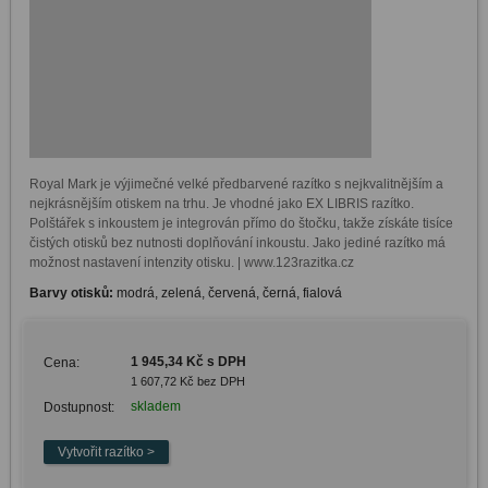
Royal Mark je výjimečné velké předbarvené razítko s nejkvalitnějším a 
nejkrásnějším otiskem na trhu. Je vhodné jako EX LIBRIS razítko. 
Polštářek s inkoustem je integrován přímo do štočku, takže získáte tisíce 
čistých otisků bez nutnosti doplňování inkoustu. Jako jediné razítko má 
možnost nastavení intenzity otisku. | www.123razitka.cz
Barvy otisků:
modrá, zelená, červená, černá, fialová
1 945,34 Kč s DPH
Cena:
1 607,72 Kč bez DPH
skladem
Dostupnost: