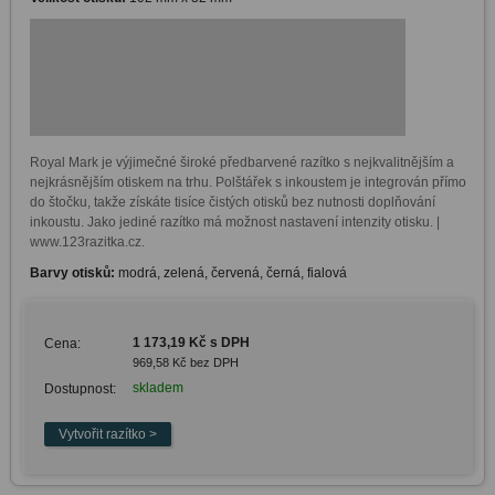
Royal Mark je výjimečné široké předbarvené razítko s nejkvalitnějším a 
nejkrásnějším otiskem na trhu. Polštářek s inkoustem je integrován přímo 
do štočku, takže získáte tisíce čistých otisků bez nutnosti doplňování 
inkoustu. Jako jediné razítko má možnost nastavení intenzity otisku. | 
www.123razitka.cz.
Barvy otisků:
modrá, zelená, červená, černá, fialová
1 173,19 Kč s DPH
Cena:
969,58 Kč bez DPH
skladem
Dostupnost: