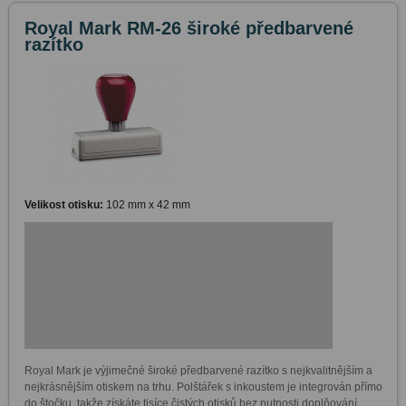
Royal Mark RM-26 široké předbarvené
razítko
Velikost otisku:
102 mm x 42 mm
Royal Mark je výjimečné široké předbarvené razítko s nejkvalitnějším a 
nejkrásnějším otiskem na trhu. Polštářek s inkoustem je integrován přímo 
do štočku, takže získáte tisíce čistých otisků bez nutnosti doplňování 