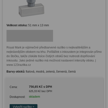
Velikost otisku:
51 mm x 13 mm
Royal Mark je výjimečné předbarvené razítko s nejkvalitnějším a 
nejkrásnějším otiskem na trhu. Polštářek s inkoustem je integrován přímo 
do štočku, takže získáte tisíce čistých otisků bez nutnosti doplňování 
inkoustu. Jako jediné razítko má možnost nastavení intenzity otisku. | 
www.123razitka.cz
Barvy otisků:
fialová, modrá, zelená, červená, černá
756,65 Kč s DPH
Cena:
625,33 Kč bez DPH
skladem
Dostupnost: