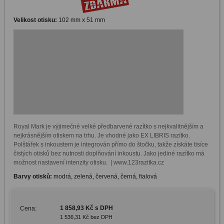
Velikost otisku:
102 mm x 51 mm
Royal Mark je výjimečné velké předbarvené razítko s nejkvalitnějším a 
nejkrásnějším otiskem na trhu. Je vhodné jako EX LIBRIS razítko. 
Polštářek s inkoustem je integrován přímo do štočku, takže získáte tisíce 
čistých otisků bez nutnosti doplňování inkoustu. Jako jediné razítko má 
možnost nastavení intenzity otisku.  | www.123razitka.cz
Barvy otisků:
modrá, zelená, červená, černá, fialová
1 858,93 Kč s DPH
Cena:
1 536,31 Kč bez DPH