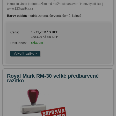
inkoustu. Jako jediné razítko má možnost nastavení intenzity otisku. | 
www.123razitka.cz
Barvy otisků:
modrá, zelená, červená, černá, fialová
1 271,79 Kč s DPH
Cena:
1 051,06 Kč bez DPH
skladem
Dostupnost:
Royal Mark RM-30 velké předbarvené
razítko