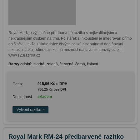
Royal Mark je výjimečné předbarvené razítko s nejkvalitnějším a 
nejkrásnějším otiskem na trhu. Polštářek s inkoustem je integrován přímo 
do štočku, takže získáte tisíce čistých otisků bez nutnosti doplňování 
inkoustu. Jako jediné razítko má možnost nastavení intenzity otisku. | 
www.123razitka.cz
Barvy otisků:
modrá, zelená, červená, černá, fialová
915,06 Kč s DPH
Cena:
756,25 Kč bez DPH
skladem
Dostupnost:
Royal Mark RM-24 předbarvené razítko