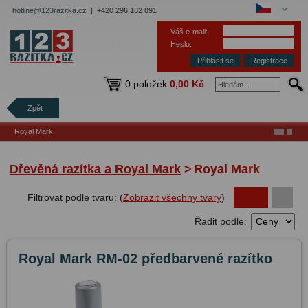
hotline@123razitka.cz |
+420 296 182 891
Váš e-mail:
Heslo:
Registrace
0 položek
0,00 Kč
Zpět
Royal Mark
Dřevěná razítka a Royal Mark
>
Royal Mark
Filtrovat podle tvaru: (
Zobrazit všechny tvary
)
Řadit podle:
Royal Mark RM-02 předbarvené razítko