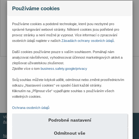
Používáme cookies
Používáme cookies a podobné technologie, které jsou nezbytné pro
správné fungování webové stránky. Některé cookies jsou potřebné pro
provoz stránky a není možné je vypnout. Více informací o zpracování
osobních údajů najdete v našich
Zásadách ochrany osobních údajů
.
Další cookies používáme pouze s vaším souhlasem. Pomáhají nám
analyzovat návštěvnost, vyhodnocovat účinnost marketingových aktivit a
zlepšovat uživatelskou zkušenost.
Zjistěte více o tom
business.safety.google/privacy
Svůj souhlas můžete kdykoli udělit, odmítnout nebo změnit prostřednictvím
odkazu „Nastavení cookies“ ve spodní části každé stránky.
Kliknutím na „Přijmout vše“ vyjadřujete souhlas s používáním všech
volitelných cookies.
Ochrana osobních údajů
Všechna práva vyhrazena © 2026
Podrobné nastavení
Aureus Services
Odmítnout vše
Nastavení cookies