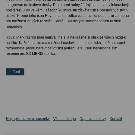
integrován do textové desky. Proto není nutný žádný samostatný inkoustový
polštářek. Díky velkému zásobníku inkoustu získáte tisíce přesných, čistých
otisků. Kromě toho jsou Royal mark předbarvená razítka populární zejména
pro možnost velkých rozměrů, které u klasických samobarvících razítek
nenajdete.
Royal Mark razítka mají nejkvalitnější a nejkrásnější otisk ze všech razítek
na trhu. Každé razítko má možnost nastavit intenzitu otisku, takže se sami
rozhodnete, jakou barevnost otisku potřebujete.
Jsou
nejvhodnějším
řešením
pro
EX
LIBRIS
razítka
.
< Zpět
Nejlepší razítkové sušenky
Vše o nákupu
Doprava a slevy
Kontakt