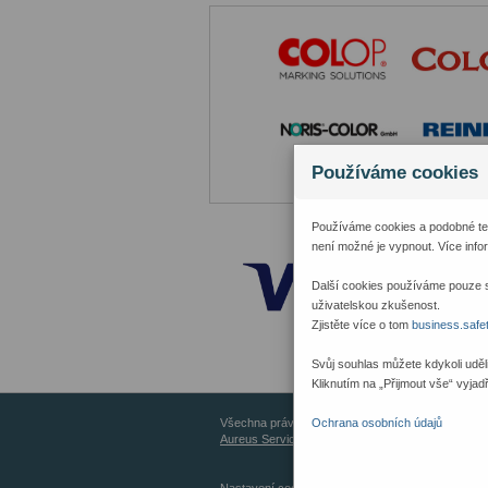
Používáme cookies
Používáme cookies a podobné tec
není možné je vypnout. Více info
Další cookies používáme pouze s
uživatelskou zkušenost.
Zjistěte více o tom
business.safet
Svůj souhlas můžete kdykoli uděl
Kliknutím na „Přijmout vše“ vyjad
Všechna práva vyhrazena © 2026
Ochrana osobních údajů
Aureus Services