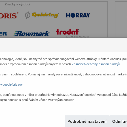
Značky a výrobci
hnologie, které jsou nezbytné pro správné fungování webové stránky. Některé cookies jsou
rmací o zpracování osobních údajů najdete v našich
Zásadách ochrany osobních údajů
.
 vaším souhlasem. Pomáhají nám analyzovat návštěvnost, vyhodnocovat účinnost marketing
y.google/privacy
it, odmítnout nebo změnit prostřednictvím odkazu „Nastavení cookies“ ve spodní části každé
řujete souhlas s používáním všech volitelných cookies.
Vše o nákupu
Kontakt
O nás
Historie razítek
Doprava a slevy
Vícebarevný otisk razítka
Ochrana osobních údajů
Podrobné nastavení
Odmítn
Recepty na sušenky s vlastním dizajnem za pár korun
Velkoobchod