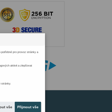
 potřebné pro provoz stránky a
ových aktivit a zlepšovat
 stránky.
out vše
Přijmout vše