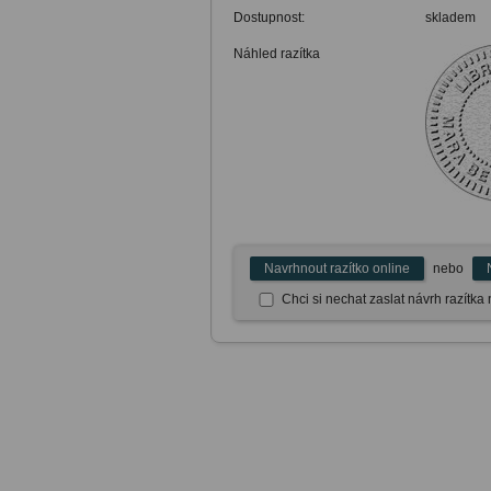
Dostupnost:
skladem
Náhled razítka
Navrhnout razítko online
nebo
Chci si nechat zaslat návrh razítk