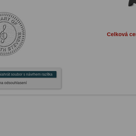
Celková c
Nahrát soubor s návrhem razítka
a na odsouhlasení