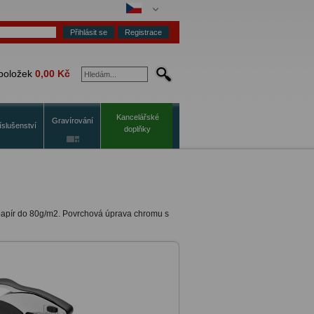
Registrace
položek
0,00 Kč
Kancelářské
Gravírování
íslušenství
doplňky
 papír do 80g/m2. Povrchová úprava chromu s