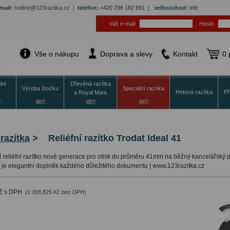
mail:
hotline@123razitka.cz |
telefon:
+420 296 182 891
|
velkoochod:
info
Váš e-mail:
Heslo:
Vše o nákupu
Doprava a slevy
Kontakt
0 
lní
Dřevěná razítka
Výroba štočku
Speciální razítka
Hotová razítka
Př
a Royal Mark
 razítka
>
Reliéfní razítko Trodat Ideal 41
ní reliéfní razítko nové generace pro otisk do průměru 41mm na běžný kancelářský
ko je elegantní doplněk každého důležitého dokumentu | www.123razitka.cz
Kč s DPH
(1 308,825 Kč bez DPH)