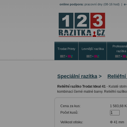
online podpora:
pracovní dny (08-16 hod)
|
e-
Profesioná
Trodat Printy
Levnější razítka
razítka
Speciální razítka
>
Reliéfní
Reliéfní razítko Trodat Ideal 41
-
Kulaté stol
kombinací černé matné barvy. Reliéfní razít
Cena za kus:
1 583,68 
Počet kusů:
Velikost otisku:
Φ 41 mm