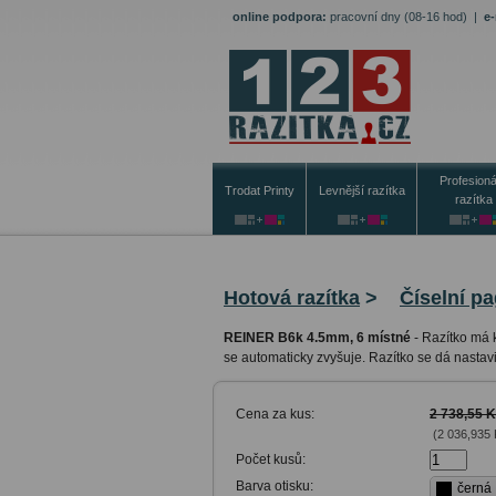
online podpora:
pracovní dny (08-16 hod)
|
e-
Profesioná
Trodat Printy
Levnější razítka
razítka
Hotová razítka
>
Číselní p
REINER B6k 4.5mm, 6 místné
-
Razítko má 
se automaticky zvyšuje. Razítko se dá nastavi
Cena za kus:
2 738,55 
(2 036,935
Počet kusů:
Barva otisku:
černá