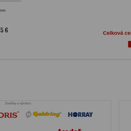
 mm
Celková c
Značky a výrobci