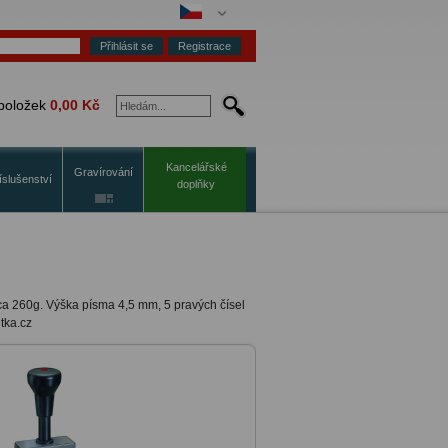
Registrace
položek
0,00 Kč
Kancelářské
Gravírování
íslušenství
doplňky
ca 260g. Výška písma 4,5 mm, 5 pravých čísel
tka.cz