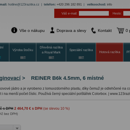
mail:
hotline@123razitka.cz |
telefon:
+420 296 182 891
|
velkoochod:
info
Váš e-mail:
Heslo:
Vše o nákupu
Doprava a slevy
Kontakt
0 
lní
Dřevěná razítka
Výroba štočku
Speciální razítka
Hotová razítka
Př
a Royal Mark
aginovací
>
REINER B6k 4.5mm, 6 místné
kovové jádro a je vyrobeno z lomuvzdorného plastu, díky čemuž je odlehčené na c
t i na menší počet číslic. Používá černý speciální polštářek Colorbox. | www.123razi
Kč s DPH
2 464,70 € s DPH
(se slevou 10 %)
 Kč bez DPH)