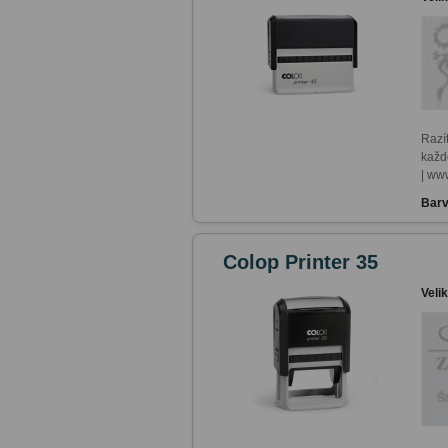
Razí
každ
| ww
Barv
Colop Printer 35
Veli