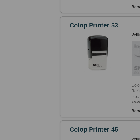
Barv
Colop Printer 53
Veli
Colop
Razí
ploch
www.
Barv
Colop Printer 45
Veli