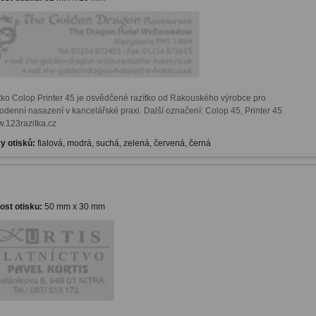
tko Colop Printer 45 je osvědčené razítko od Rakouského výrobce pro 
odenní nasazení v kancelářské praxi. Další označení: Colop 45, Printer 45 
w.123razitka.cz
y otisků:
fialová, modrá, suchá, zelená, červená, černá
kost otisku:
50 mm x 30 mm