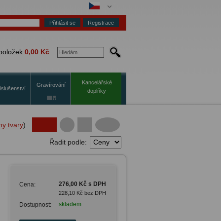
Registrace
položek
0,00 Kč
Kancelářské
Gravírování
íslušenství
doplňky
ny tvary
)
Řadit podle:
276,00 Kč s DPH
Cena:
228,10 Kč bez DPH
skladem
Dostupnost: