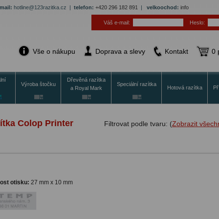
mail:
hotline@123razitka.cz |
telefon:
+420 296 182 891
|
velkoochod:
info
Váš e-mail:
Heslo:
Vše o nákupu
Doprava a slevy
Kontakt
0 
lní
Dřevěná razítka
Výroba štočku
Speciální razítka
Hotová razítka
Př
a Royal Mark
ítka Colop Printer
Filtrovat podle tvaru: (
Zobrazit všech
kost otisku:
27 mm x 10 mm