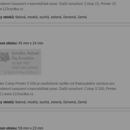
odenní nasazení v kancelářské praxi. Další označení: Colop 15, Printer 15 
w.123razitka.cz
y otisků:
fialová, modrá, suchá, zelená, červená, černá
kost otisku:
45 mm x 24 mm
tko Colop Printer S 200 je osvědčené razítko od Rakouského výrobce pro 
odenní nasazení v kancelářské praxi. Další označení: Colop S 200, Printer 
0 | www.123razitka.cz
y otisků:
fialová, modrá, suchá, zelená, červená, černá
kost otisku:
59 mm x 23 mm