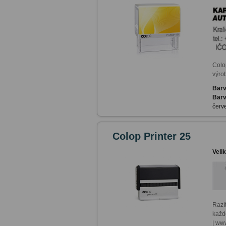
Colo
výrob
Barv
Barv
červe
Colop Printer 25
Veli
Razí
každ
| ww