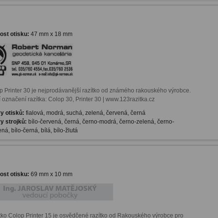
kost otisku:
47 mm x 18 mm
p Printer 30 je nejprodávanější razítko od známého rakouského výrobce. 
 označení razítka: Colop 30, Printer 30 | www.123razitka.cz
y otisků:
fialová, modrá, suchá, zelená, červená, černá
y strojků:
bílo-červená, černá, černo-modrá, černo-zelená, černo-
ná, bílo-černá, bílá, bílo-žlutá
kost otisku:
69 mm x 10 mm
tko Colop Printer 15 je osvědčené razítko od Rakouského výrobce pro 