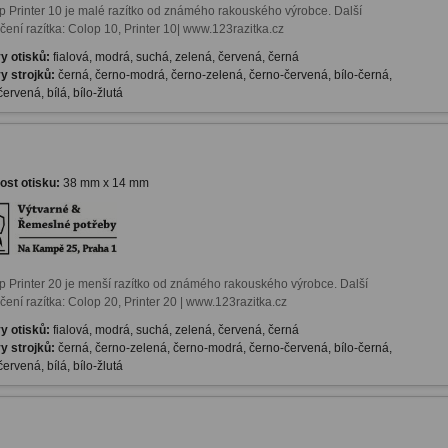
p Printer 10 je malé razítko od známého rakouského výrobce. Další 
čení razítka: Colop 10, Printer 10| www.123razitka.cz
y otisků:
fialová, modrá, suchá, zelená, červená, černá
y strojků:
černá, černo-modrá, černo-zelená, černo-červená, bílo-černá,
červená, bílá, bílo-žlutá
kost otisku:
38 mm x 14 mm
p Printer 20 je menší razítko od známého rakouského výrobce. Další 
čení razítka: Colop 20, Printer 20 | www.123razitka.cz
y otisků:
fialová, modrá, suchá, zelená, červená, černá
y strojků:
černá, černo-zelená, černo-modrá, černo-červená, bílo-černá,
červená, bílá, bílo-žlutá