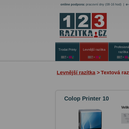
online podpora:
pracovní dny (08-16 hod)
|
e-
Profesioná
Trodat Printy
Levnější razítka
razítka
Levnější razítka
>
Textová raz
Colop Printer 10
Veli