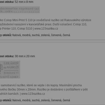
kost otisku:
52 mm x 8 mm
tko Colop Mini-Print S 110 je osvědčené razítko od Rakouského výrobce 
každodenní nasazení v kancelářské praxi. Další označení: Colop 110, 
p Printer 110, Colop S110 | www.123razitka.cz
y otisků:
fialová, modrá, suchá, zelená, červená, černá
kost otisku:
30 mm x 20 mm
samobarvicí razítko, které se vejde i do kapsy. Maximální plocha 
vého štočku 30mm x 20mm. Razítko je dodáváno s polštářkem v pěti 
y otisků:
fialová, modrá, suchá, zelená, červená, černá