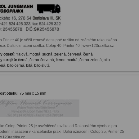
p Printer 40 je větší cenově dostupné razítko od známého rakouského 
ce. Další označení razítka: Colop 40, Printer 40 | www.123razitka.cz
y otisků:
fialová, modrá, suchá, zelená, červená, černá
y strojků:
černá, černo-červená, černo-modrá, černo-zelená, bílo-
ná, bílo-černá, bílá, bílo-žlutá
kost otisku:
75 mm x 15 mm
tko Colop Printer 25 je osvědčené razítko od Rakouského výrobce pro 
odenní nasazení v kancelářské praxi. Další označení: Colop 25, Printer 25 
w.123razitka.cz