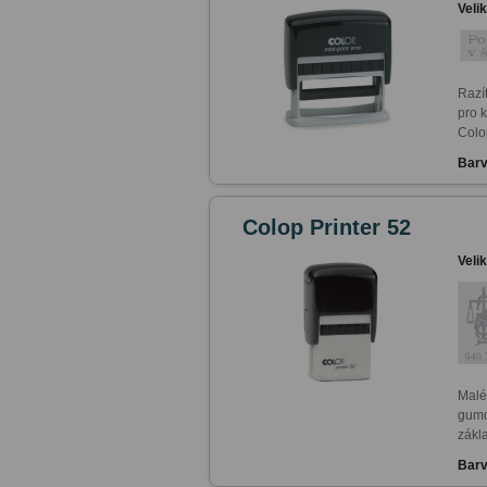
Veli
Razí
pro 
Colo
Barv
Colop Printer 52
Veli
Malé 
gumo
Barv