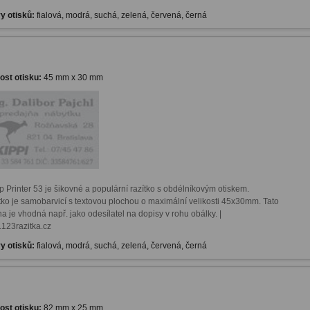
y otisků:
fialová, modrá, suchá, zelená, červená, černá
kost otisku:
45 mm x 30 mm
 Printer 53 je šikovné a populární razítko s obdélníkovým otiskem. 
tko je samobarvicí s textovou plochou o maximální velikosti 45x30mm. Tato 
a je vhodná např. jako odesílatel na dopisy v rohu obálky. | 
123razitka.cz
y otisků:
fialová, modrá, suchá, zelená, červená, černá
kost otisku:
82 mm x 25 mm