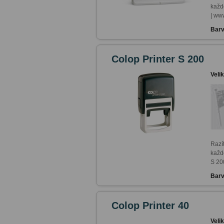
každ
| ww
Barv
Colop Printer S 200
Veli
Razí
každ
S 20
Barv
Colop Printer 40
Veli