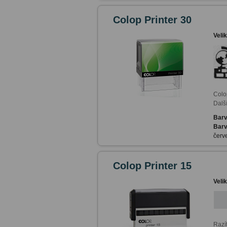
Colop Printer 30
Veli
Colo
Další
Barv
Barv
červe
Colop Printer 15
Veli
Razí